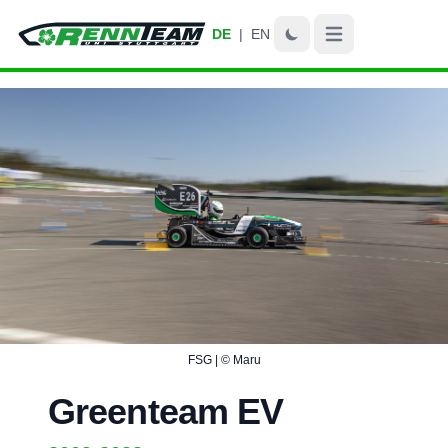
DE
|
EN
Open main menu
FSG | © Maru
Greenteam EV